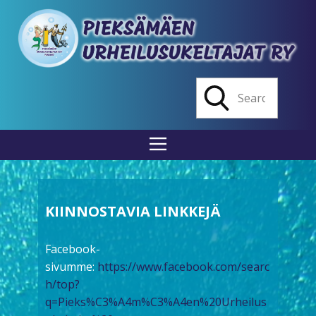
KIINNOSTAVIA LINKKEJÄ
Facebook-
sivumme:
https://www.facebook.com/searc
h/top?
q=Pieks%C3%A4m%C3%A4en%20Urheilus