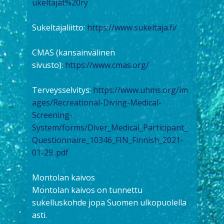
ukeltajat%20ry
Sukeltajaliitto:
https://www.sukeltaja.fi/
CMAS (kansainvälinen
sivusto):
https://www.cmas.org/
Terveysselvitys:
https://www.uhms.org/im
ages/Recreational-Diving-Medical-
Screening-
System/forms/Diver_Medical_Participant_
Questionnaire_10346_FIN_Finnish_2021-
01-29..pdf
Montolan kaivos
Montolan kaivos on tunnettu
sukelluskohde jopa Suomen ulkopuolella
asti.