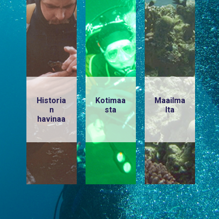
Historia
Kotimaa
Maailma
n
sta
lta
havinaa